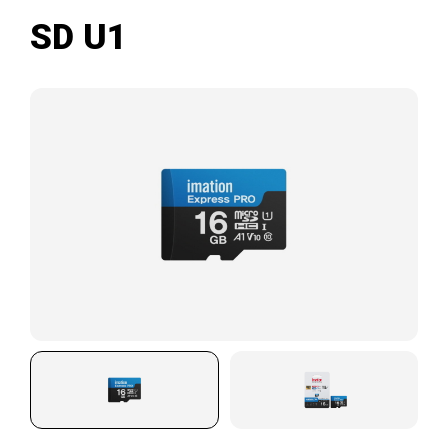
SD U1