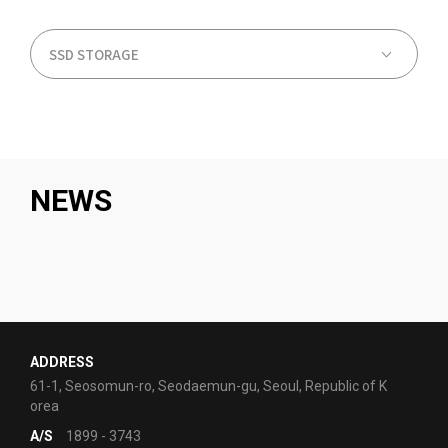
NEWS
ADDRESS
61-1, Seosomun-ro, Seodaemun-gu, Seoul, Republic of K
orea
A/S
1899 - 3743