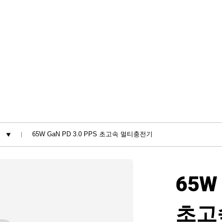
65W 
초고