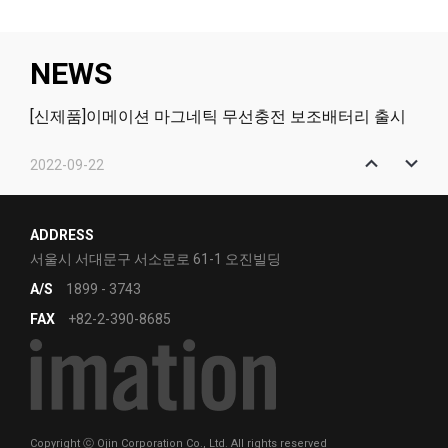
NEWS
[신제품]이메이션 마그네틱 무선충전 보조배터리 출시
2022-09-22
[신제품]이메이션 마그네틱 2in1 무선충전 거치대 출시
2022-01-12
ADDRESS
[신제품]고효율의 PCIe NVMe - Q831
서울시 서대문구 서소문로 61-1 오진빌딩
A/S
1899 - 3743
2021-12-07
FAX
+82-2-390-8685
Copyright ⓒ Ojin Corporation Co., Ltd. All rights reserved