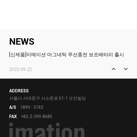
NEWS
[신제품]이메이션 마그네틱 무선충전 보조배터리 출시
2022-09-22
[신제품]이메이션 마그네틱 2in1 무선충전 거치대 출시
2022-01-12
ADDRESS
[신제품]고효율의 PCIe NVMe - Q831
서울시 서대문구 서소문로 61-1 오진빌딩
A/S
1899 - 3743
2021-12-07
FAX
+82-2-390-8685