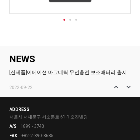
NEWS
[신제품]이메이션 마그네틱 무선충전 보조배터리 출시
2022-09-22
[신제품]이메이션 마그네틱 2in1 무선충전 거치대 출시
2022-01-12
ADDRESS
[신제품]고효율의 PCIe NVMe - Q831
서울시 서대문구 서소문로 61-1 오진빌딩
A/S
1899 - 3743
2021-12-07
FAX
+82-2-390-8685