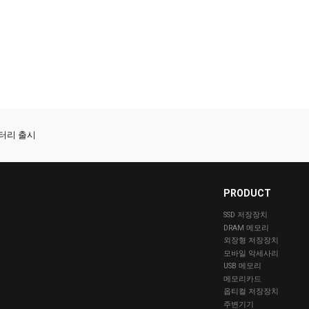
터리 출시
거치대 출시
PRODUCT
SSD 저장장치
DRAM 메모리
외장형 저장장치
모바일 악세사리
USB 메모리
메모리카드
옵티컬 저장장치
주변기기