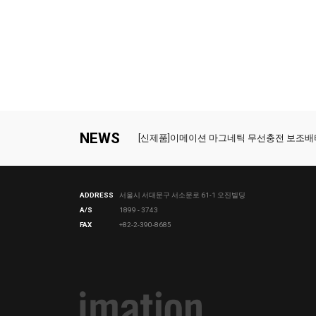
NEWS
[신제품]이메이션 마그네틱 무선충전 보조배
[신제품]이메이션 마그네틱 2in1 무선충전 
ADDRESS
서울시 서대문구 서소문로 61-1 오진빌딩
A/S
1899 - 3743
FAX
+82-2-390-8685
[신제품]고효율의 PCIe NVMe - Q831